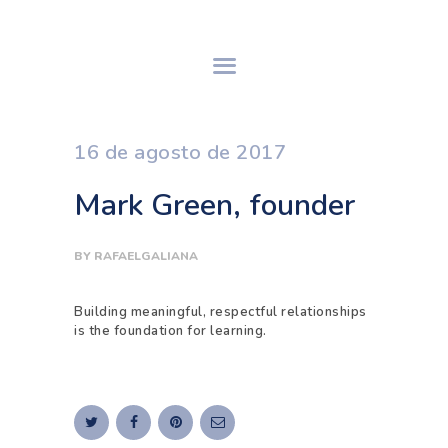
INICIO
16 de agosto de 2017
SOBRE SNH
PROCESO DE GS
Mark Green, founder
SERVICIOS
CONTACTO
BY
RAFAELGALIANA
ASÓCIATE
Building meaningful, respectful relationships
is the foundation for learning.