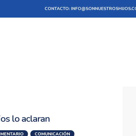
INICIO
CONTACTO:
INFO@SONNUESTROSHIJOS.C
SOBRE SNH
PROCESO DE GS
SERVICIOS
CONTACTO
ASÓCIATE
os lo aclaran
MENTARIO
,
COMUNICACIÓN
,