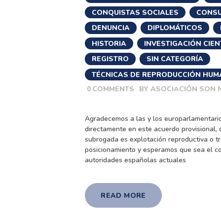
CONQUISTAS SOCIALES
,
CONS
DENUNCIA
,
DIPLOMÁTICOS
,
HISTORIA
,
INVESTIGACIÓN CIEN
REGISTRO
,
SIN CATEGORÍA
,
TÉCNICAS DE REPRODUCCIÓN HUM
0
COMMENTS
BY
ASOCIACIÓN SON 
Agradecemos a las y los europarlamentari
directamente en este acuerdo provisional,
subrogada es explotación reproductiva o t
posicionamiento y esperamos que sea el co
autoridades españolas actuales
READ MORE