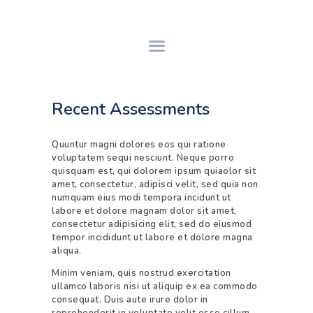
INICIO
Recent Assessments
SOBRE SNH
PROCESO DE GS
Quuntur magni dolores eos qui ratione
SERVICIOS
voluptatem sequi nesciunt. Neque porro
CONTACTO
quisquam est, qui dolorem ipsum quiaolor sit
amet, consectetur, adipisci velit, sed quia non
ASÓCIATE
numquam eius modi tempora incidunt ut
labore et dolore magnam dolor sit amet,
consectetur adipisicing elit, sed do eiusmod
tempor incididunt ut labore et dolore magna
aliqua.
Minim veniam, quis nostrud exercitation
ullamco laboris nisi ut aliquip ex ea commodo
consequat. Duis aute irure dolor in