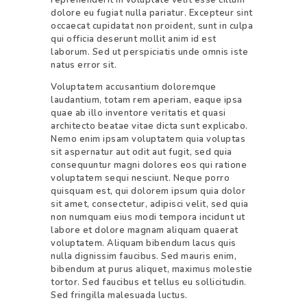
reprehenderit in voluptate velit esse cillum
dolore eu fugiat nulla pariatur. Excepteur sint
occaecat cupidatat non proident, sunt in culpa
qui officia deserunt mollit anim id est
laborum. Sed ut perspiciatis unde omnis iste
natus error sit.
Voluptatem accusantium doloremque
laudantium, totam rem aperiam, eaque ipsa
quae ab illo inventore veritatis et quasi
architecto beatae vitae dicta sunt explicabo.
Nemo enim ipsam voluptatem quia voluptas
sit aspernatur aut odit aut fugit, sed quia
consequuntur magni dolores eos qui ratione
voluptatem sequi nesciunt. Neque porro
quisquam est, qui dolorem ipsum quia dolor
sit amet, consectetur, adipisci velit, sed quia
non numquam eius modi tempora incidunt ut
labore et dolore magnam aliquam quaerat
voluptatem. Aliquam bibendum lacus quis
nulla dignissim faucibus. Sed mauris enim,
bibendum at purus aliquet, maximus molestie
tortor. Sed faucibus et tellus eu sollicitudin.
Sed fringilla malesuada luctus.