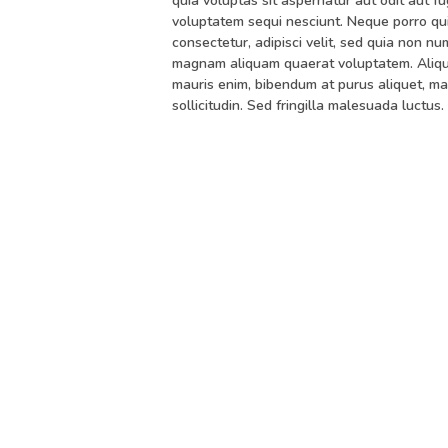
quia voluptas sit aspernatur aut odit aut f
voluptatem sequi nesciunt. Neque porro qui
consectetur, adipisci velit, sed quia non n
magnam aliquam quaerat voluptatem. Aliqua
mauris enim, bibendum at purus aliquet, max
sollicitudin. Sed fringilla malesuada luctus.