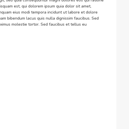
ugit, sed quia consequuntur magni dolores eos qui ratione
squam est, qui dolorem ipsum quia dolor sit amet,
umquam eius modi tempora incidunt ut labore et dolore
m bibendum lacus quis nulla dignissim faucibus. Sed
imus molestie tortor. Sed faucibus et tellus eu