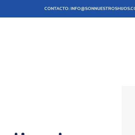
INICIO
CONTACTO:
INFO@SONNUESTROSHIJOS.C
SOBRE SNH
PROCESO DE GS
SERVICIOS
CONTACTO
ASÓCIATE