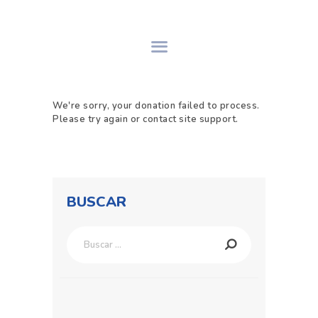
INICIO
We're sorry, your donation failed to process.
SOBRE SNH
Please try again or contact site support.
PROCESO DE GS
SERVICIOS
CONTACTO
ASÓCIATE
BUSCAR
Buscar: